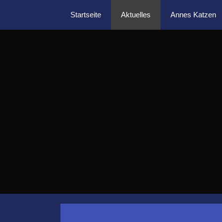
Zum
Startseite
Aktuelles
Annes Katzen
Inhalt
springen