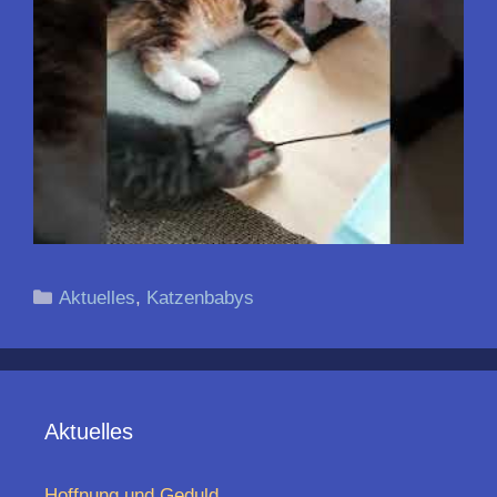
Kategorien
Aktuelles
,
Katzenbabys
Aktuelles
Hoffnung und Geduld