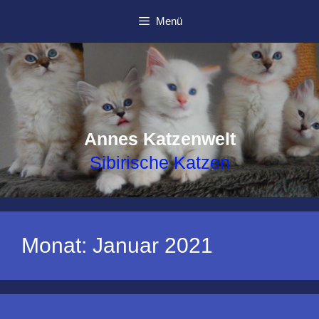
Zum
Menü
Inhalt
springen
Annes Katzenwelt
Sibirische Katzen
Monat:
Januar 2021