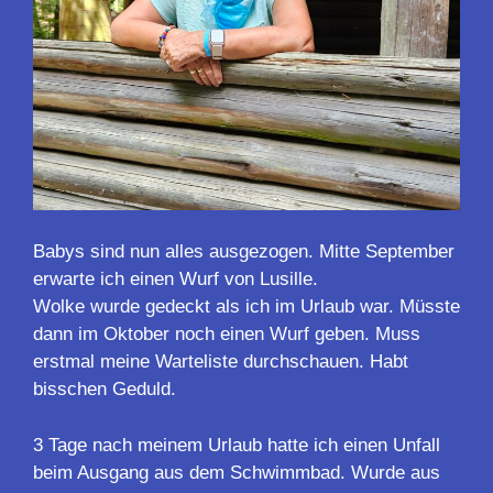
Babys sind nun alles ausgezogen. Mitte September
erwarte ich einen Wurf von Lusille.
Wolke wurde gedeckt als ich im Urlaub war. Müsste
dann im Oktober noch einen Wurf geben. Muss
erstmal meine Warteliste durchschauen. Habt
bisschen Geduld.
3 Tage nach meinem Urlaub hatte ich einen Unfall
beim Ausgang aus dem Schwimmbad. Wurde aus