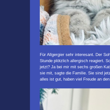
Für Allgergier sehr interesant. Der S
Stunde plötzlich allergisch reagiert.
jetzt? Ja bei mir mit sechs großen Ka
sie mit, sagte die Familie. Sie sind 
alles ist gut, haben viel Freude an de