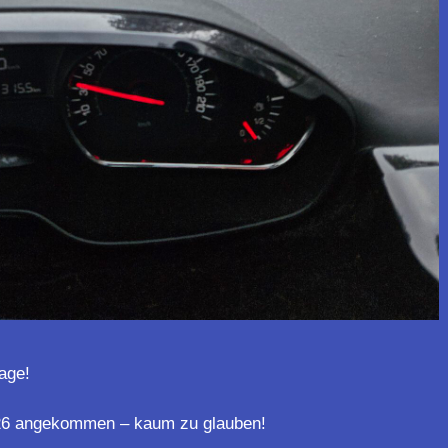
age!
’26 angekommen – kaum zu glauben!