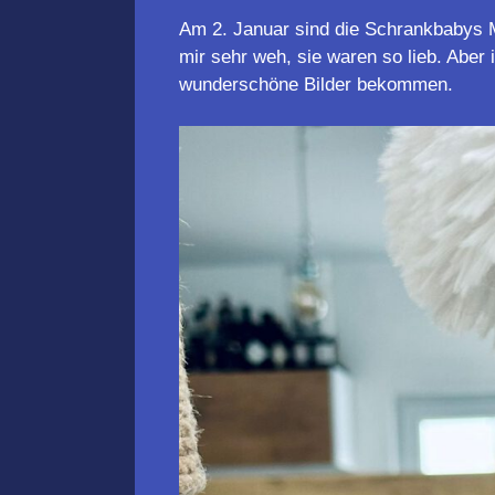
Am 2. Januar sind die Schrankbabys 
mir sehr weh, sie waren so lieb. Aber 
wunderschöne Bilder bekommen.