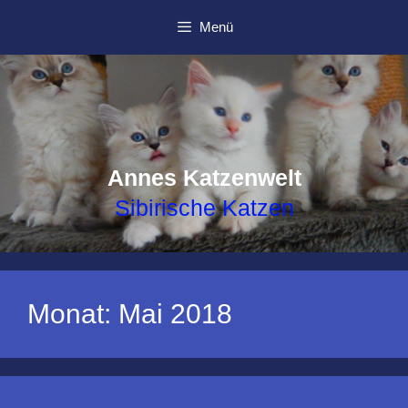
Zum
Menü
Inhalt
springen
Annes Katzenwelt
Sibirische Katzen
Monat:
Mai 2018