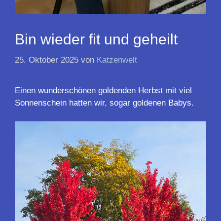
Bin wieder fit und geheilt
25. Oktober 2025
von
Katzenwelt
Einen wunderschönen goldenden Herbst mit viel
Sonnenschein hatten wir, sogar goldenen Babys.